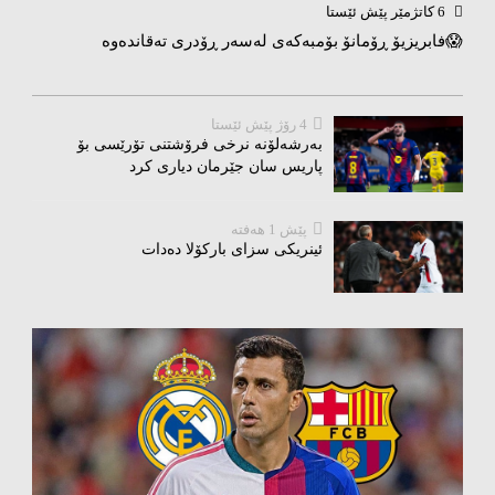
6 کاتژمێر پێش ئێستا
😱فابریزیۆ ڕۆمانۆ بۆمبەکەی لەسەر ڕۆدری تەقاندەوە
4 رۆژ پێش ئێستا
بەرشەلۆنە نرخی فرۆشتنی تۆرێسی بۆ
پاریس سان جێرمان دیاری کرد
پێش 1 هەفتە
ئینریکی سزای بارکۆلا دەدات