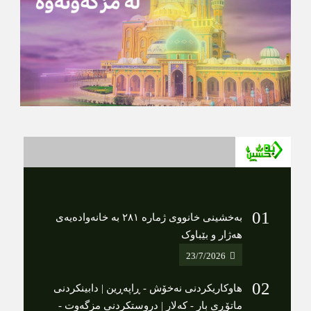
بەخشینی خانووی ژمارە ٢٨١ بە خانەوادەیەی
هەژار و بێباوک
23/7/2026
هاوکاریکردنى نەخۆش - ڕاپەڕین | دابینکردنی
ماتۆڕی بار - کەلار | دروستکردنی مزگەوت -