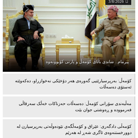
3/8/2026
پیرمام.. شاندی باڵای كۆمه‌ڵ و پارتی كۆبوونه‌وه‌
كۆمەڵ: بەرپرسیارێتیی گەورەی هەر دۆخێکی نەخوازراو، دەكەوێتە
ئەستۆی دەسەڵات
مەڵبەندى سۆرانى کۆمەڵ: دەسەڵات حەزناکات خەڵک سەرقاڵى
فەرموودە و ڕەوشتى جوان بێت
کۆمەڵى دادگەرى: عێراق و كۆمەڵگەی نێودەوڵەتی بەرپرسیارن لە
دوورخستنەوەى ئاگری شەڕ لە هەرێم