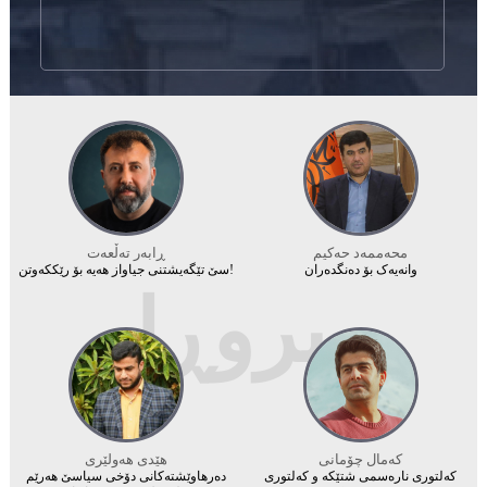
محه‌ممه‌د حه‌كیم
ڕابەر تەڵعەت
وانەیەک بۆ دەنگدەران
سێ تێگەیشتنی جیاواز هەیە بۆ رێککەوتن!
بیروڕا
کەمال چۆمانى
هێدی هەولێری
کەلتوری نارەسمی شتێکە و کەلتوری
دەرهاوێشتەکانی دۆخی سیاسێ هەرێم