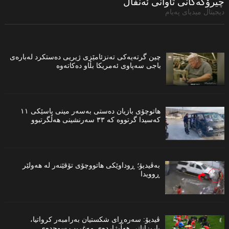
چیرۆكەكانی تاوانى ئەنفال
دیجیتاڵ میدیاى پەیام
چین گرتەیەكی تەنزئامێزی ژیریی دەستكرد لەبارەی
باجی سەپاوی ئەمریكا بڵاو دەكاتەوە
هاتوچۆی بازیان دەستی بەسەر مینی پاسێكی ١١
کەسیدا گرتووە کە ٣٣ سەرنشینی هەڵگرتبوو
بەڤیدیۆ؛ ڕوداوێکی هاتووچۆی تۆقێنەر لە هەولێر
ڕوویدا
ڤیدیۆ: سەرەڕای شکستیان بەرامبەر کرواتیا،
یاریزانانی هەڵبژاردەى مەغریب سوجدەى