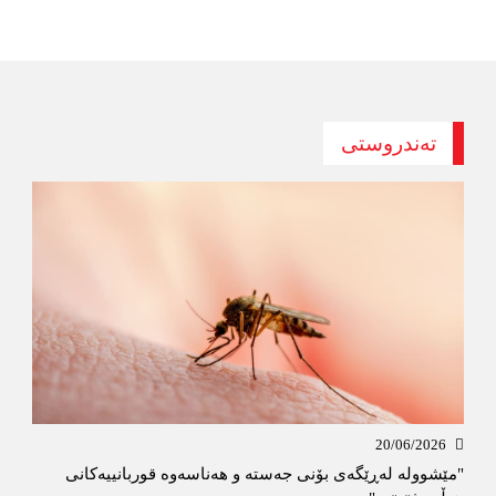
تەندروستی
20/06/2026
"مێشوولە لەڕێگەی بۆنی جەستە و هەناسەوە قوربانییەكانی