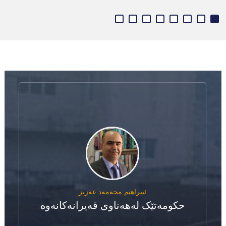
ئیبراهیم محه‌مه‌د عه‌زیز
حکومەتێک لەهەناوی قەیرانەکانەوە