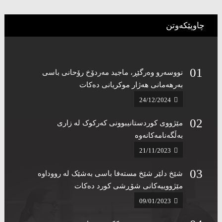
چاوپێکەوتن
نووسەرو وەرگێڕ، ماجید مەردۆخ رۆحانی باسی
بەرهەمانی هەژار موکریانی دەکات ‌
24/12/2024
مێژووی کوردستانیبوونی کەرکوک لە زاری
بەڵگەنامەکانەوە ‌
21/11/2023
شێخ دلێر شێخ مستەفا باسی بەشێک لە رووداوە
مێژووییەکانی شۆڕشی کورد دەکات‌
09/01/2023