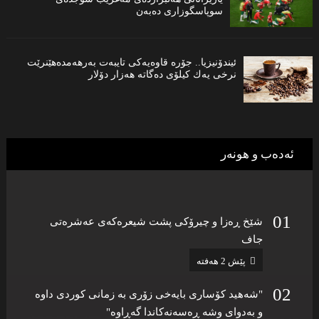
سوپاسگوزاری دەبەن
ئیندۆنیزیا.. جۆره‌ قاوه‌یه‌كی تایبه‌ت به‌رهه‌مدەهێنرێت
نرخی یه‌ك كیلۆی ده‌گاته‌ هه‌زار دۆلار
ئەدەب و هونەر
شێخ ڕەزا و چیرۆکى پشت شیعرەکەى عەشرەتى
جاف
پێش 2 هەفتە
"شەهید كۆساری بایەخی زۆری بە زمانی كوردی داوە
و بەدوای وشە ڕەسەنەكاندا گەڕاوە"