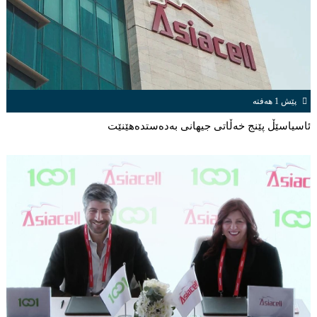
پێش 1 هەفتە
ئاسیاسێڵ پێنج خەڵاتی جیهانى بەدەستدەهێنێت