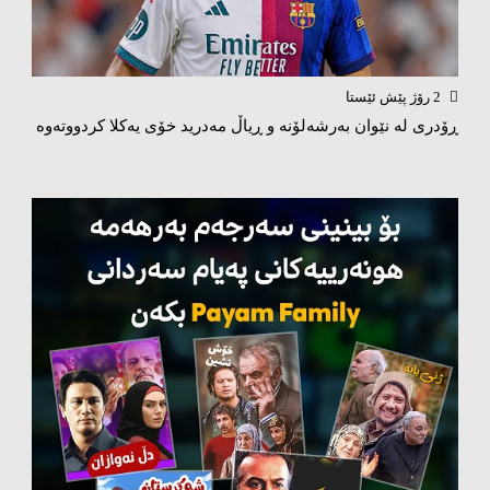
2 رۆژ پێش ئێستا
ڕۆدری لە نێوان بەرشەلۆنە و ڕیاڵ مەدرید خۆی یەکلا کردووتەوە