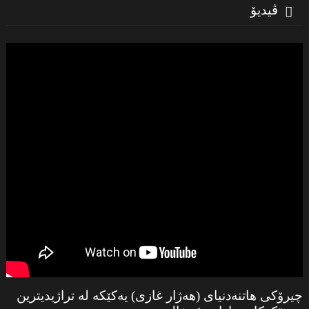
ڤیدیۆ
چیرۆكی هاتنەدنیای (هەژار غازی) یەكێكە لە تراژیدیترین