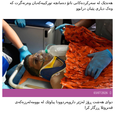
هەندێک لە سەركردەكانی ناتۆ دەمانچە تورکییەکەیان وەرنەگرت کە
وەک دیارى پێیان درابوو
03/07/2026
دوای هەشت ڕۆژ لەژێر داروپەردوودا پیاوێك لە بوومەلەرزەكەی
ڤەنزوێلا ڕزگار كرا