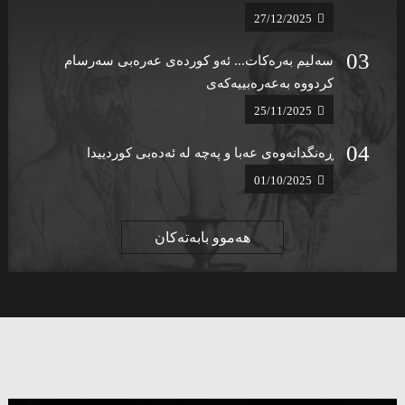
27/12/2025
سەلیم بەرەکات... ئەو کوردەی عەرەبی سەرسام
کردووە بەعەرەبییەکەی
25/11/2025
ڕەنگدانەوەی عەبا و پەچە لە ئەدەبی کوردییدا
01/10/2025
هەموو بابەتەکان