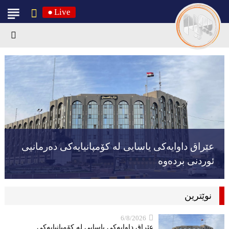
●
Live
عێراق داوایەکی یاسایی لە کۆمپانیایه‌كی دەرمانیى
ئوردنی بردەوە
نوێترین
6/8/2026
عێراق داوایەکی یاسایی لە کۆمپانیایه‌كی