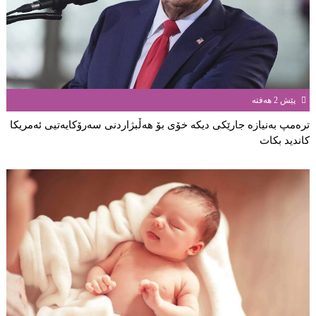
پێش 2 هەفتە
ترەمپ بەنیازە جارێكی دیكە خۆی بۆ هەڵبژاردنی سەرۆكایەتیی ئەمریكا
كاندید بكات