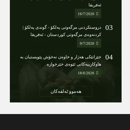
ئەفریقا
16/7/2026
دروستکردنی مزگەوتی پەلکۆ - گوندی پەلکۆ |
کردنەوەی مزگەوتی کوردستان - ئەفریقا
9/7/2026
خێزانێکی هەژار و خاوەن نەخۆش پێویستیان بە
هاوکارییەکانی ئێوەی خێرخوازە
18/6/2026
هەموو ئەلقەکان