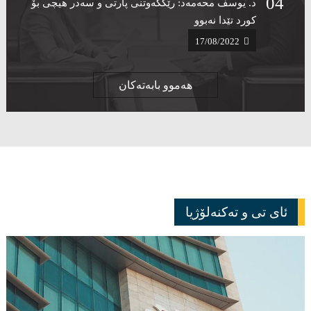
د. یوسف محەمەد: رێککەوتنی پارتی و سەدر هیچی بۆ
کورد تێدا نەبوو ‌
17/08/2022
هەموو بابەتەکان
ئای تی و تەکنەلۆژیا