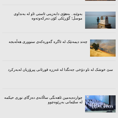
بەوێنە.. بەهۆی دابەزینی ئاستی ئاو لە بەنداوی
موسڵ؛ گۆڕێکی کۆن دەرکەوتەوە
چەند دیمەنێک لە ئاگرە گەورەکەى سنوورى هەڵەبجە
سێ خوشک لە ناو دۆخی جەنگدا لە غەززە قورئانی پیرۆزیان لەبەرکرد
چواردەیەمین ئاهەنگی ساڵانەى دەزگای نوری حیکمە
لە سلێمانی بەڕێوەچوو