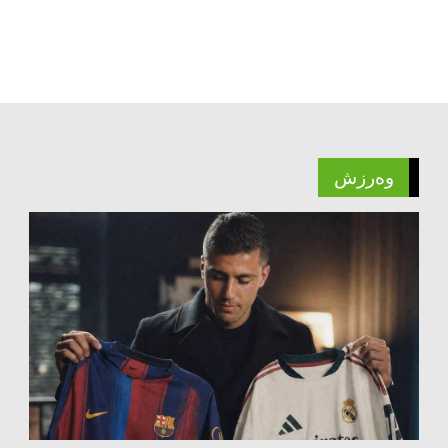
وەرزش