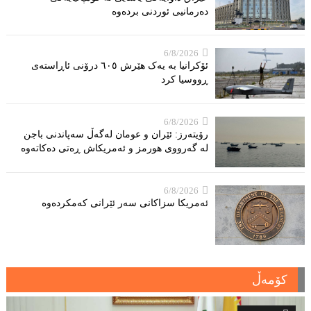
دەرمانیى ئوردنی بردەوە
6/8/2026
ئۆکرانیا بە یەک هێرش ٦٠٥ درۆنی ئاڕاستەى
ڕووسیا کرد
6/8/2026
رۆیتەرز: ئێران و عومان لەگەڵ سەپاندنی باجن
لە گەرووی هورمز و ئەمریکاش ڕەتی دەکاتەوە
6/8/2026
ئه‌مریكا سزاكانی سه‌ر ئێرانی كه‌مكرده‌وه‌
کۆمەڵ