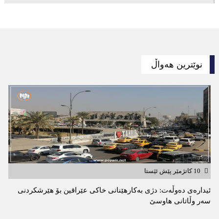
نوێترین هەواڵ
10 کاتژمێر پێش ئێستا
ئیدارەى دەوڵەت: دژى بەکارهێنانى خاکی عێراقین بۆ هێرشکردنى
سەر وڵاتانی هاوسێ