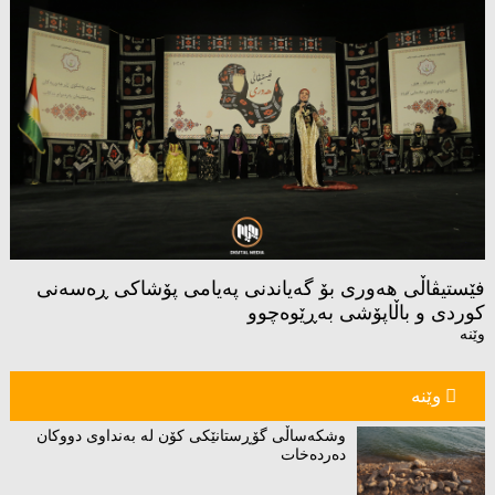
فێستیڤاڵی هەوری بۆ گەیاندنی پەیامی پۆشاكی ڕەسەنی
كوردی و باڵاپۆشی بەڕێوەچوو
وێنە
وێنە
وشکەساڵی گۆڕستانێکی کۆن لە بەنداوی دووکان
دەردەخات