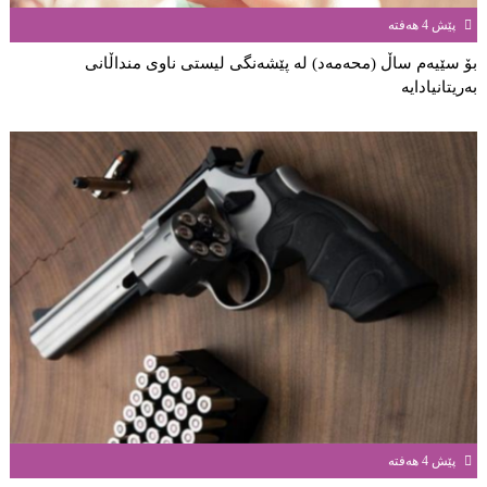
پێش 4 هەفتە
بۆ سێیەم ساڵ (محەمەد) لە پێشەنگی لیستی ناوی منداڵانى
بەریتانیادایە
پێش 4 هەفتە