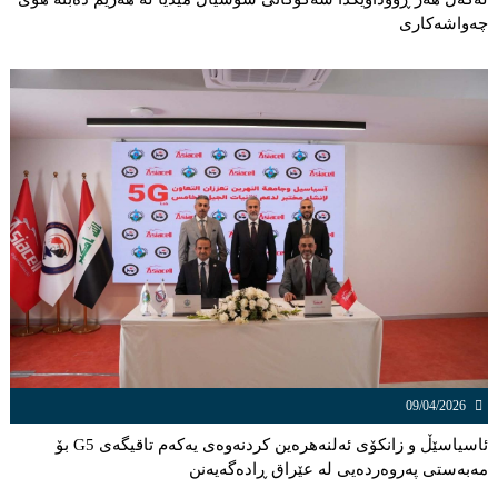
چەواشەكاری
09/04/2026
ئاسیاسێڵ و زانکۆی ئەلنەهرەین کردنەوەی یەکەم تاقیگەی G5 بۆ
مەبەستی پەروەردەیی لە عێراق ڕادەگەیەنن