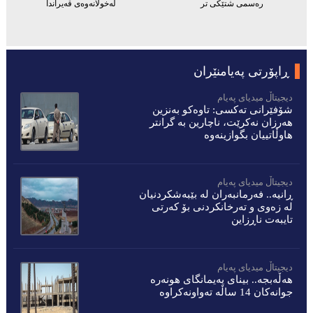
رەسمی شتێکی تر
لەخولانەوەی قەیراندا
ڕاپۆرتی پەیامنێران
دیجیتاڵ میدیاى پەیام
شۆفێرانى تەکسى: تاوەکو بەنزین
هەرزان نەکرێت، ناچارین بە گرانتر
هاوڵاتییان بگوازینەوە
دیجیتاڵ میدیاى پەیام
ڕانیە.. فەرمانبەران لە بێبەشکردنیان
لە زەوى و تەرخانکردنى بۆ کەرتى
تایبەت ناڕزاین
دیجیتاڵ میدیاى پەیام
هەڵەبجە.. بینای پەیمانگای هونەرە
جوانەكان 14 ساڵە تەواونەکراوە