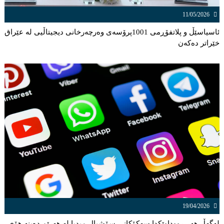
11/05/2026
ئاسیاسێڵ و پلاتفۆڕمی 1001پرۆسەی وەرچەرخانی دیجیتاڵیی لە عێراق
خێراتر دەكەن
19/04/2026
لەگەڵ هەر ڕووداوێكدا سەكۆكانی سۆشیال میدیا لە هەرێم دەبنە هۆی